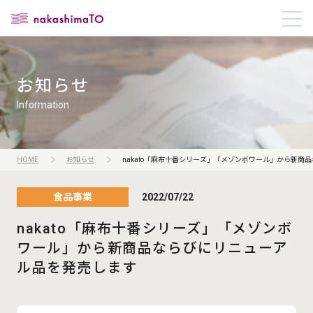
お知らせ
Information
HOME
お知らせ
nakato「麻布十番シリーズ」「メゾンボワール」から
新商品
食品事業
2022/07/22
nakato「麻布十番シリーズ」「メゾンボ
ワール」から
新商品ならびにリニューア
ル品を発売します