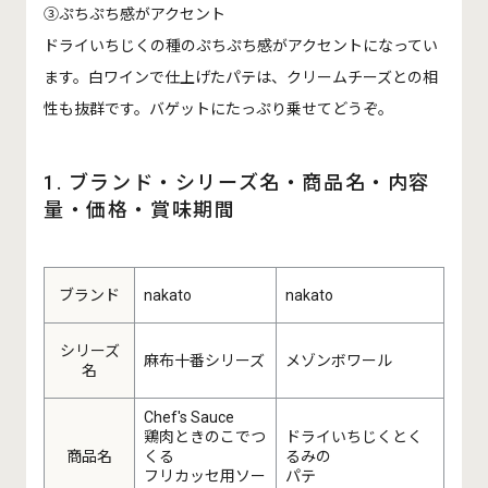
③ぷちぷち感がアクセント
ドライいちじくの種のぷちぷち感がアクセントになってい
ます。白ワインで仕上げたパテは、クリームチーズとの相
性も抜群です。バゲットにたっぷり乗せてどうぞ｡
1. ブランド・シリーズ名・商品名・内容
量・価格・賞味期間
ブランド
nakato
nakato
シリーズ
麻布十番シリーズ
メゾンボワール
名
Chef's Sauce
鶏肉ときのこでつ
ドライいちじくとく
商品名
くる
るみの
フリカッセ用ソー
パテ