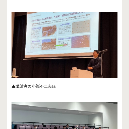
▲講演者の小嶌不二夫氏