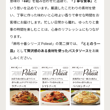
意味の
『eat』
を組み合わせた造語で、
「丁寧な食事」
と
いう思いを込めています。厳選したこだわりの素材を使
い、丁寧に作った味わいと心地よい香りで幸せな時間をお
客様にお届けします。忙しい日常から離れ、ゆったりと食
事の時間を楽しむことは、心身のリフレッシュにもつなが
ります。
「麻布十番シリーズ Polieat」の第二弾では、
「ととのう一
皿」
とし
て贅沢感のある食材を使ったパスタソース
をお楽
しみください。